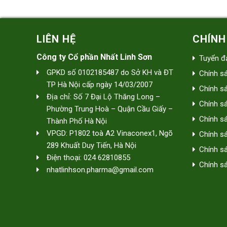
LIÊN HỆ
CHÍNH
Công ty Cổ phần Nhất Linh Sơn
Tuyển đạ
GPKD số 0102185487 do Sở KH và ĐT
Chính s
TP Hà Nội cấp ngày 14/03/2007
Chính s
Địa chỉ: Số 7 Đại Lộ Thăng Long –
Chính s
Phường Trung Hoà – Quận Cầu Giấy –
Chính sá
Thành Phố Hà Nội
VPGD: P1802 toà A2 Vinaconex1, Ngõ
Chính s
289 Khuất Duy Tiến, Hà Nội
Chính sá
Điện thoại: 024 62810855
Chính sá
nhatlinhson.pharma@gmail.com