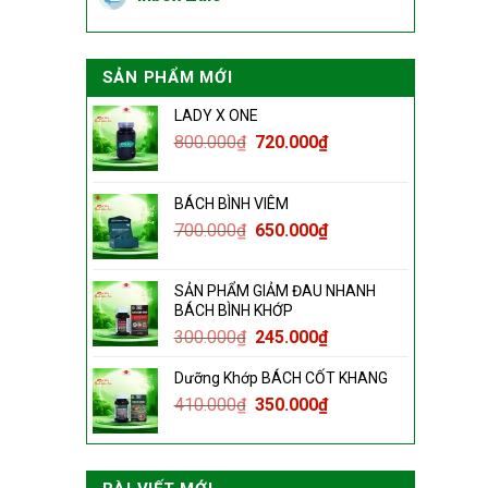
SẢN PHẨM MỚI
LADY X ONE
800.000
₫
720.000
₫
BÁCH BÌNH VIÊM
700.000
₫
650.000
₫
SẢN PHẨM GIẢM ĐAU NHANH
BÁCH BÌNH KHỚP
300.000
₫
245.000
₫
Dưỡng Khớp BÁCH CỐT KHANG
410.000
₫
350.000
₫