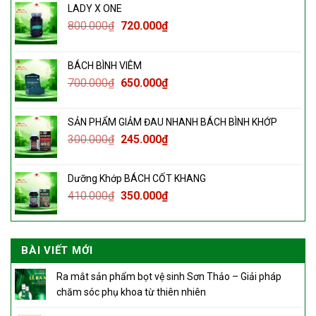
LADY X ONE
800.000
₫
720.000
₫
BÁCH BÌNH VIÊM
700.000
₫
650.000
₫
SẢN PHẨM GIẢM ĐAU NHANH BÁCH BÌNH KHỚP
300.000
₫
245.000
₫
Dưỡng Khớp BÁCH CỐT KHANG
410.000
₫
350.000
₫
BÀI VIẾT MỚI
Ra mắt sản phẩm bọt vệ sinh Sơn Thảo – Giải pháp
chăm sóc phụ khoa từ thiên nhiên