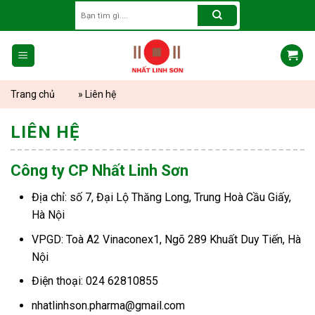
Skip
Search
for:
to
content
Trang chủ
»
Liên hệ
LIÊN HỆ
Công ty CP Nhất Linh Sơn
Địa chỉ: số 7, Đại Lộ Thăng Long, Trung Hoà Cầu Giấy,
Hà Nội
VPGD: Toà A2 Vinaconex1, Ngõ 289 Khuất Duy Tiến, Hà
Nội
Điện thoại: 024 62810855
nhatlinhson.pharma@gmail.com