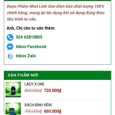
Dược Phẩm Nhất Linh Sơn đảm bảo chất lượng 100%
chính hãng, mang lại tác dụng khi sử dụng đúng theo
liệu trình tư vấn.
Anh, Chị cần tư vấn thêm:
024 62810855
Inbox Facebook
Inbox Zalo
SẢN PHẨM MỚI
LADY X ONE
800.000
₫
720.000
₫
BÁCH BÌNH VIÊM
700.000
₫
650.000
₫