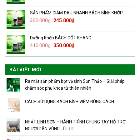
SẢN PHẨM GIẢM ĐAU NHANH BÁCH BÌNH KHỚP
300.000
₫
245.000
₫
Dưỡng Khớp BÁCH CỐT KHANG
410.000
₫
350.000
₫
BÀI VIẾT MỚI
Ra mắt sản phẩm bọt vệ sinh Sơn Thảo – Giải pháp
chăm sóc phụ khoa từ thiên nhiên
CÁCH SỬ DỤNG BÁCH BÌNH VIÊM ĐÚNG CÁCH
NHẤT LINH SƠN – HÀNH TRÌNH CHUNG TAY HỖ TRỢ
NGƯỜI DÂN VÙNG LŨ LỤT