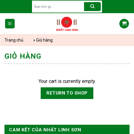
Skip
Search
for:
to
content
Trang chủ
»
Giỏ hàng
GIỎ HÀNG
Your cart is currently empty.
RETURN TO SHOP
CAM KẾT CỦA NHẤT LINH SƠN