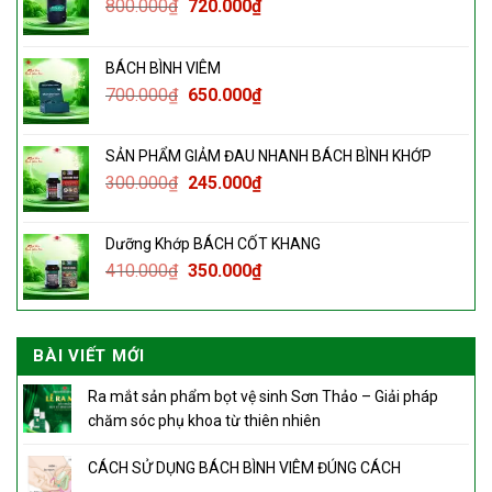
800.000
₫
720.000
₫
BÁCH BÌNH VIÊM
700.000
₫
650.000
₫
SẢN PHẨM GIẢM ĐAU NHANH BÁCH BÌNH KHỚP
300.000
₫
245.000
₫
Dưỡng Khớp BÁCH CỐT KHANG
410.000
₫
350.000
₫
BÀI VIẾT MỚI
Ra mắt sản phẩm bọt vệ sinh Sơn Thảo – Giải pháp
chăm sóc phụ khoa từ thiên nhiên
CÁCH SỬ DỤNG BÁCH BÌNH VIÊM ĐÚNG CÁCH