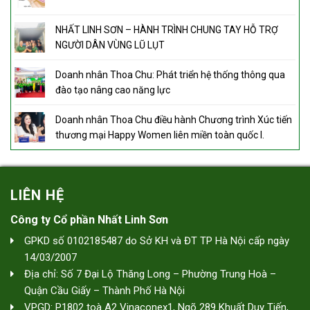
NHẤT LINH SƠN – HÀNH TRÌNH CHUNG TAY HỖ TRỢ
NGƯỜI DÂN VÙNG LŨ LỤT
Doanh nhân Thoa Chu: Phát triển hệ thống thông qua
đào tạo nâng cao năng lực
Doanh nhân Thoa Chu điều hành Chương trình Xúc tiến
thương mại Happy Women liên miền toàn quốc I.
LIÊN HỆ
Công ty Cổ phần Nhất Linh Sơn
GPKD số 0102185487 do Sở KH và ĐT TP Hà Nội cấp ngày
14/03/2007
Địa chỉ: Số 7 Đại Lộ Thăng Long – Phường Trung Hoà –
Quận Cầu Giấy – Thành Phố Hà Nội
VPGD: P1802 toà A2 Vinaconex1, Ngõ 289 Khuất Duy Tiến,