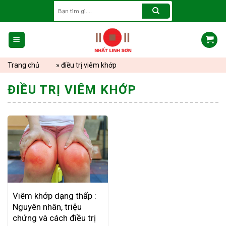
Skip
Search
for:
to
content
Trang chủ
»
điều trị viêm khớp
ĐIỀU TRỊ VIÊM KHỚP
Viêm khớp dạng thấp :
Nguyên nhân, triệu
chứng và cách điều trị