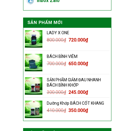
Inbox Zalo
SẢN PHẨM MỚI
LADY X ONE
800.000
₫
720.000
₫
BÁCH BÌNH VIÊM
700.000
₫
650.000
₫
SẢN PHẨM GIẢM ĐAU NHANH
BÁCH BÌNH KHỚP
300.000
₫
245.000
₫
Dưỡng Khớp BÁCH CỐT KHANG
410.000
₫
350.000
₫