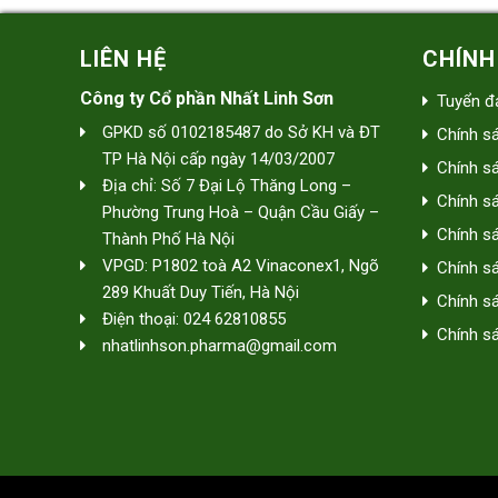
LIÊN HỆ
CHÍNH
Công ty Cổ phần Nhất Linh Sơn
Tuyển đạ
GPKD số 0102185487 do Sở KH và ĐT
Chính s
TP Hà Nội cấp ngày 14/03/2007
Chính s
Địa chỉ: Số 7 Đại Lộ Thăng Long –
Chính s
Phường Trung Hoà – Quận Cầu Giấy –
Chính sá
Thành Phố Hà Nội
VPGD: P1802 toà A2 Vinaconex1, Ngõ
Chính s
289 Khuất Duy Tiến, Hà Nội
Chính sá
Điện thoại: 024 62810855
Chính sá
nhatlinhson.pharma@gmail.com