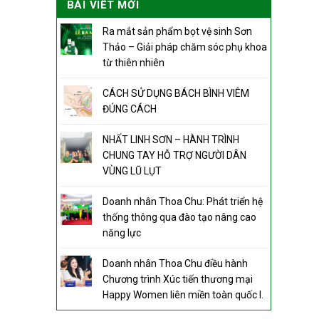
BÀI VIẾT MỚI
Ra mắt sản phẩm bọt vệ sinh Sơn
Thảo – Giải pháp chăm sóc phụ khoa
từ thiên nhiên
CÁCH SỬ DỤNG BÁCH BÌNH VIÊM
ĐÚNG CÁCH
NHẤT LINH SƠN – HÀNH TRÌNH
CHUNG TAY HỖ TRỢ NGƯỜI DÂN
VÙNG LŨ LỤT
Doanh nhân Thoa Chu: Phát triển hệ
thống thông qua đào tạo nâng cao
năng lực
Doanh nhân Thoa Chu điều hành
Chương trình Xúc tiến thương mại
Happy Women liên miền toàn quốc I.