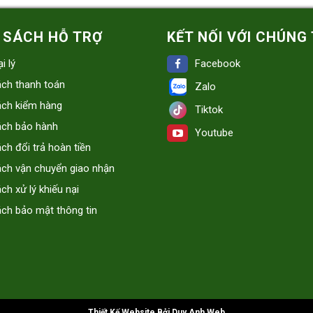
 SÁCH HỖ TRỢ
KẾT NỐI VỚI CHÚNG 
i lý
Facebook
ách thanh toán
Zalo
ách kiểm hàng
Tiktok
ách bảo hành
Youtube
ch đổi trả hoàn tiền
ách vận chuyển giao nhận
ch xử lý khiếu nại
ch bảo mật thông tin
Thiết Kế Website Bởi Duy Anh Web