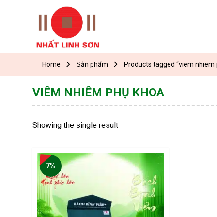
Skip
to
content
Home
Sản phẩm
Products tagged “viêm nhiêm 
VIÊM NHIÊM PHỤ KHOA
Showing the single result
7%