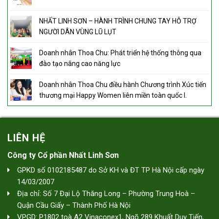
NHẤT LINH SƠN – HÀNH TRÌNH CHUNG TAY HỖ TRỢ
NGƯỜI DÂN VÙNG LŨ LỤT
Doanh nhân Thoa Chu: Phát triển hệ thống thông qua
đào tạo nâng cao năng lực
Doanh nhân Thoa Chu điều hành Chương trình Xúc tiến
thương mại Happy Women liên miền toàn quốc I.
LIÊN HỆ
Công ty Cổ phần Nhất Linh Sơn
GPKD số 0102185487 do Sở KH và ĐT TP Hà Nội cấp ngày
14/03/2007
Địa chỉ: Số 7 Đại Lộ Thăng Long – Phường Trung Hoà –
Quận Cầu Giấy – Thành Phố Hà Nội
VPGD: P1802 toà A2 Vinaconex1, Ngõ 289 Khuất Duy Tiến,