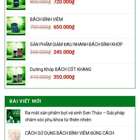
800.000
₫
720.000
₫
BÁCH BÌNH VIÊM
700.000
₫
650.000
₫
SẢN PHẨM GIẢM ĐAU NHANH BÁCH BÌNH KHỚP
300.000
₫
245.000
₫
Dưỡng Khớp BÁCH CỐT KHANG
410.000
₫
350.000
₫
BÀI VIẾT MỚI
Ra mắt sản phẩm bọt vệ sinh Sơn Thảo – Giải pháp
chăm sóc phụ khoa từ thiên nhiên
CÁCH SỬ DỤNG BÁCH BÌNH VIÊM ĐÚNG CÁCH