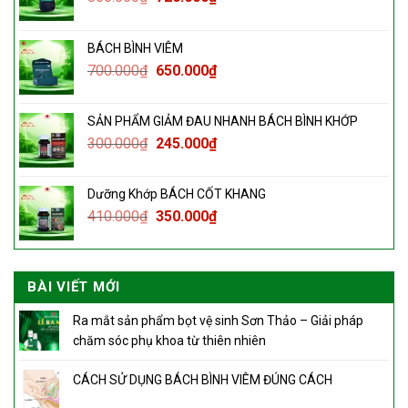
BÁCH BÌNH VIÊM
700.000
₫
650.000
₫
SẢN PHẨM GIẢM ĐAU NHANH BÁCH BÌNH KHỚP
300.000
₫
245.000
₫
Dưỡng Khớp BÁCH CỐT KHANG
410.000
₫
350.000
₫
BÀI VIẾT MỚI
Ra mắt sản phẩm bọt vệ sinh Sơn Thảo – Giải pháp
chăm sóc phụ khoa từ thiên nhiên
CÁCH SỬ DỤNG BÁCH BÌNH VIÊM ĐÚNG CÁCH